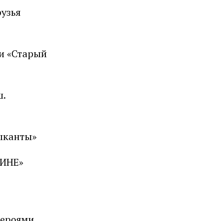
рузья
ки «Старый
ш.
узыканты»
БИНЕ»
героями