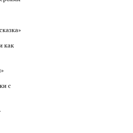
 сказка»
и как
и»
ки с
»