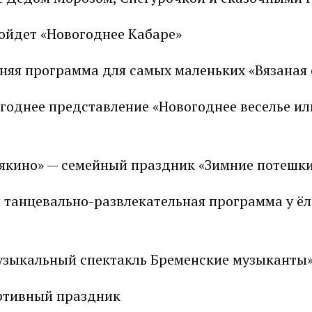
пройдет «Новогоднее Кабаре»
дняя программа для самых маленьких «Вязаная
вогоднее представление «Новогоднее веселье ил
ивякино» — семейный праздник «Зимние потешк
я танцевально-развлекательная программа у ёл
«музыкальный спектакль Бременские музыканты
портивный праздник