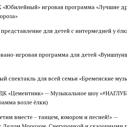
 в ДК «Юбилейный» игровая программа «Лучшие д
Мороза»
е представление для детей с интермедией у ёл
зовано-игровая программа для детей «Вуншпун
ьный спектакль для всей семьи «Бременские м
йе ДК «Цементник» — Музыкальное шоу «#НАГЛУ
рамма возле ёлки)
метим вместе – танцем, юмором и песней!» —
 с Дедом Морозом, Снегурочкой и сказочными 