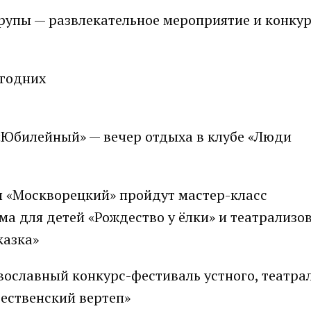
Цюрупы — развлекательное мероприятие и конку
вогодних
К «Юбилейный» — вечер отдыха в клубе «Люди
уры «Москворецкий» пройдут мастер-класс
ма для детей «Рождество у ёлки» и театрализо
сказка»
авославный конкурс-фестиваль устного, театра
ественский вертеп»