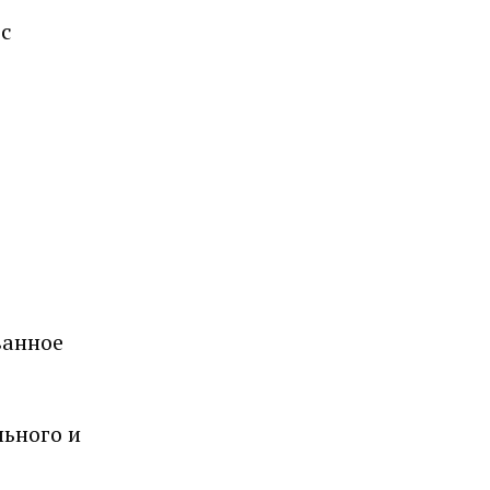
рс
ванное
льного и