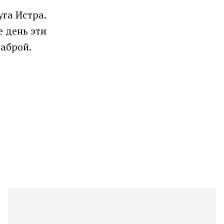
уга Истра.
е день эти
аброй.