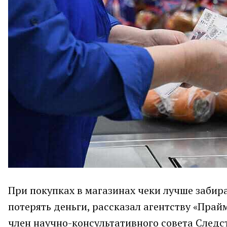
При покупках в магазинах чеки лучше забира
потерять деньги, рассказал агентству «Пра
член научно-консультативного совета Следс