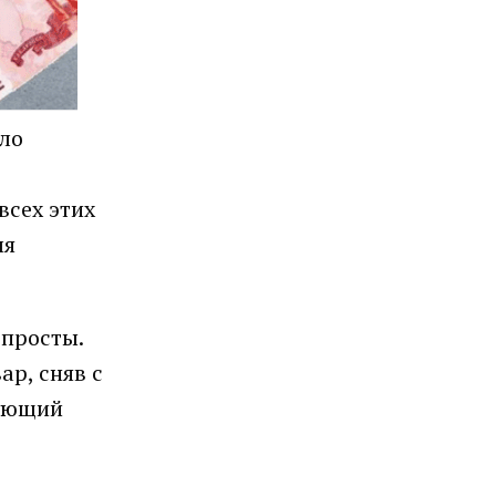
оло
всех этих
ля
 просты.
р, сняв с
дующий