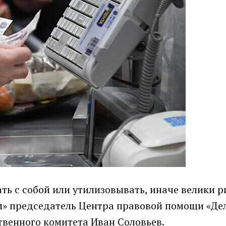
ть с собой или утилизовывать, иначе велики р
йм» председатель Центра правовой помощи «Де
твенного комитета Иван Соловьев.