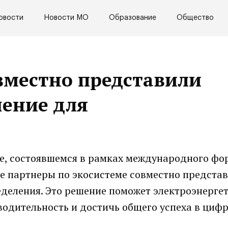
овости
Новости МО
Образование
Общество
вместно представили
шение для
ке, состоявшемся в рамках международного фо
е партнеры по экосистеме совместно предста
еделения. Это решение поможет электроэнерге
одительность и достичь общего успеха в циф