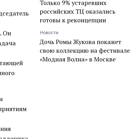
Только 9% устаревших
российских ТЦ оказались
дседатель
готовы к реконцепции
. Он
Новости
Дочь Ромы Жукова покажет
адача
свою коллекцию на фестивале
«Модная Волна» в Москве
ветающей
чного
и
дприятиям
ения
поддержка