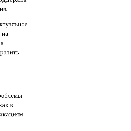
ия.
ктуальное
 на
ва
кратить
проблемы —
как в
никациям