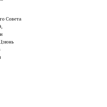
го Совета
,
 и
 Цзюнь
з
м