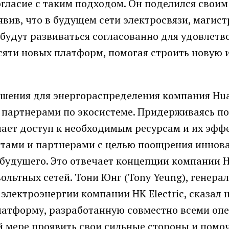
огласие с таким подходом. Он поделился своим
вив, что в будущем сети электросвязи, магис
 будут развиваться согласованно для удовлетв
сяти новых платформ, помогая строить новую и
ешения для энергораспределения компания Hu
 партнерами по экосистеме. Придерживаясь п
чает доступ к необходимым ресурсам и их эфф
нтами и партнерами с целью поощрения иннов
будущего. Это отвечает концепции компании HK
ольтных сетей. Тони Юнг (Tony Yeung), генера
лектроэнергии компании HK Electric, сказал 
латформу, разработанную совместно всеми оп
 мере проявить свои сильные стороны и помо