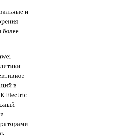
тральные и
орения
 более
awei
олитики
ективное
аций в
 Electric
льный
на
ераторами
чь