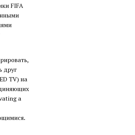
ики FIFA
анными
иями
трировать,
ь друг
ED TV) на
единяющих
ating a
ющимися.