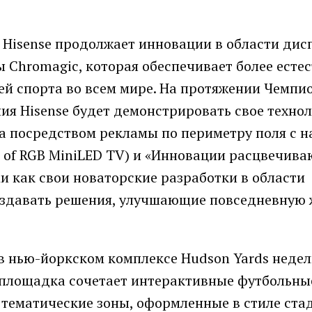
, Hisense продолжает инновации в области дис
ы Chromagic, которая обеспечивает более есте
й спорта во всем мире. На протяжении Чемпи
ия Hisense будет демонстрировать свое техно
а посредством рекламы по периметру поля с 
n of RGB MiniLED TV) и «Инновации расцвечива
ми как свои новаторские разработки в области
создавать решения, улучшающие повседневную 
т в нью-йоркском комплексе Hudson Yards неде
 площадка сочетает интерактивные футбольны
 тематические зоны, оформленные в стиле ста