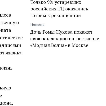
Только 9% устаревших
российских ТЦ оказались
плеев
готовы к реконцепции
ственную
Новости
оната
Дочь Ромы Жукова покажет
логическое
свою коллекцию на фестивале
надписями
«Модная Волна» в Москве
ют жизнь»
жизнь
льную
е
диона,