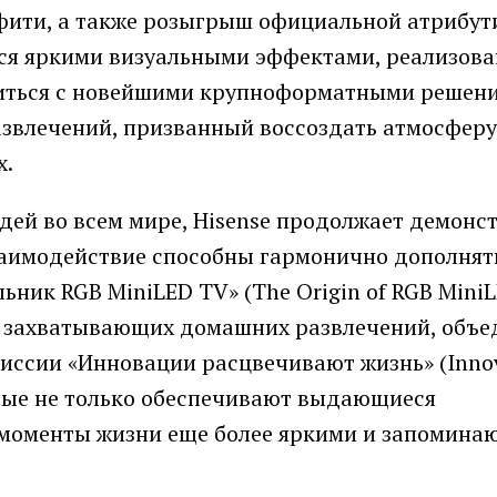
ити, а также розыгрыш официальной атрибут
ться яркими визуальными эффектами, реализов
омиться с новейшими крупноформатными решен
азвлечений, призванный воссоздать атмосферу
х.
ей во всем мире, Hisense продолжает демонс
заимодействие способны гармонично дополнят
ник RGB MiniLED TV» (The Origin of RGB MiniL
ия захватывающих домашних развлечений, объ
миссии «Инновации расцвечивают жизнь» (Innov
торые не только обеспечивают выдающиеся
 моменты жизни еще более яркими и запомина