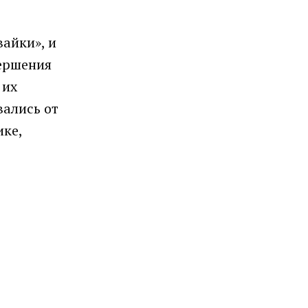
вайки», и
вершения
 их
вались от
ике,