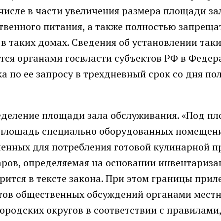
 числе в части увеличения размера площади за
твенного питания, а также полностью запреща
 таких домах. Сведения об установлении так
ся органами госвласти субъектов РФ в Феде
а по ее запросу в трехдневный срок со дня по
еделение площади зала обслуживания. «Под п
я площадь специально оборудованных помещен
ченных для потребления готовой кулинарной п
аров, определяемая на основании инвентариз
рится в тексте закона. При этом границы при
атов общественных обсуждений органами мест
родских округов в соответствии с правилами