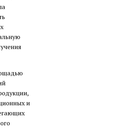
ла
ть
их
ральную
лучения
лощадью
ий
родукции,
ационных и
легающих
ного
,