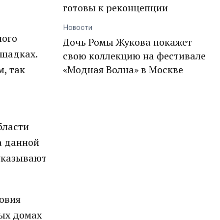
готовы к реконцепции
Новости
ного
Дочь Ромы Жукова покажет
ощадках.
свою коллекцию на фестивале
, так
«Модная Волна» в Москве
бласти
а данной
 указывают
ловия
ных домах