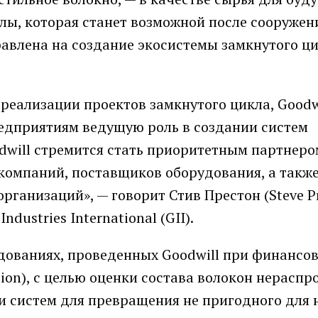
лы, которая станет возможной после сооружени
авлена на создание экосистемы замкнутого ц
реализации проектов замкнутого цикла, Goodw
едприятиям ведущую роль в создании систем
odwill стремится стать приоритетным партнеро
 компаний, поставщиков оборудования, а такж
ганизаций», — говорит Стив Престон (Steve Pr
dustries International (GII).
дованиях, проведенных Goodwill при финансо
on), с целью оценки состава волокон нерасп
и систем для превращения не пригодного для 