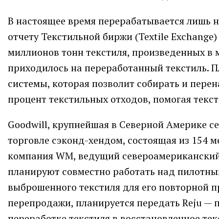
В настоящее время перерабатывается лишь н
отчету Текстильной биржи (Textile Exchange) 
миллионов тонн текстиля, произведенных в м
приходилось на переработанный текстиль. 
системы, которая позволит собирать и пере
процент текстильных отходов, помогая текс
Goodwill, крупнейшая в Северной Америке с
торговле сэконд-хендом, состоящая из 154 
компания WM, ведущий североамериканский
планируют совместно работать над пилотным
выброшенного текстиля для его повторной пр
перепродажи, планируется передать Reju —
переработке текстиля в восстановленное тек