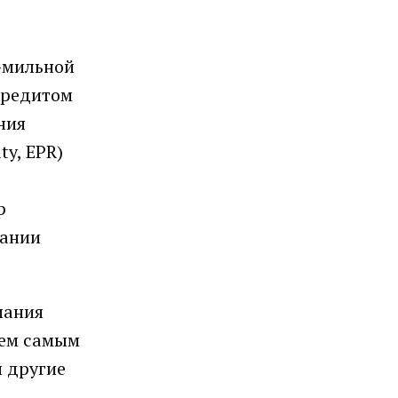
0-мильной
кредитом
ния
ty, EPR)
р
пании
пания
тем самым
и другие