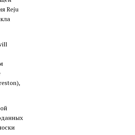
я Reju
икла
ill
м
е
eston),
вой
роданных
носки