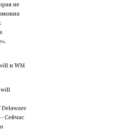
орая не
озможна
х
в
».
will и WM
will
 Delaware
 — Сейчас
го