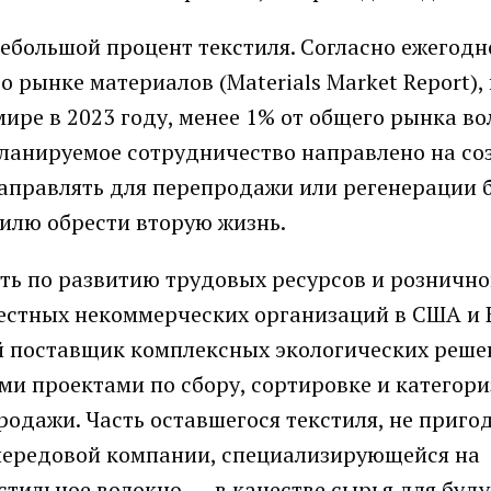
ебольшой процент текстиля. Согласно ежегод
о рынке материалов (Materials Market Report), 
ире в 2023 году, менее 1% от общего рынка в
Планируемое сотрудничество направлено на со
направлять для перепродажи или регенерации
тилю обрести вторую жизнь.
еть по развитию трудовых ресурсов и розничн
местных некоммерческих организаций в США и 
 поставщик комплексных экологических реше
и проектами по сбору, сортировке и категор
одажи. Часть оставшегося текстиля, не приго
 передовой компании, специализирующейся на
стильное волокно, — в качестве сырья для буд