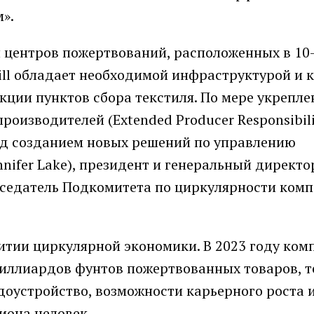
».
 и центров пожертвований, расположенных в 1
ill обладает необходимой инфраструктурой и 
ции пунктов сбора текстиля. По мере укрепле
оизводителей (Еxtended Рroducer Responsibili
ад созданием новых решений по управлению
nifer Lake), президент и генеральный директо
редседатель Подкомитета по циркулярности ком
витии циркулярной экономики. В 2023 году ком
 миллиардов фунтов пожертвованных товаров, 
оустройство, возможности карьерного роста 
иона человек.