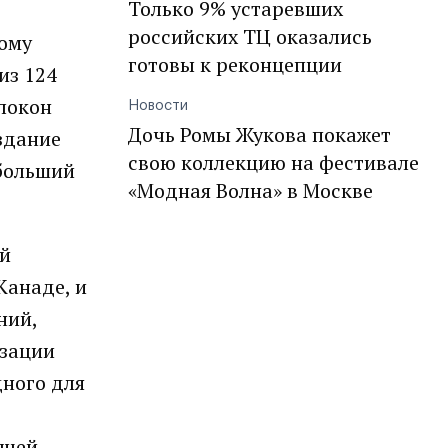
Только 9% устаревших
российских ТЦ оказались
ному
готовы к реконцепции
из 124
олокон
Новости
Дочь Ромы Жукова покажет
здание
свою коллекцию на фестивале
 больший
«Модная Волна» в Москве
ой
Канаде, и
ний,
изации
дного для
ущей