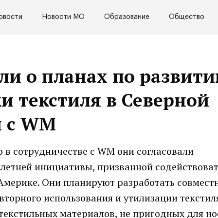
овости
Новости МО
Образование
Общество
или о планах по развит
и текстиля в Северной
и с WM
то в сотрудничестве с WM они согласовали
летней инициативы, призванной содействова
 Америке. Они планируют разработать совмест
вторного использования и утилизации текстиля
 текстильных материалов, не пригодных для но