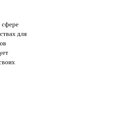
 сфере
ствах для
нов
ует
своих