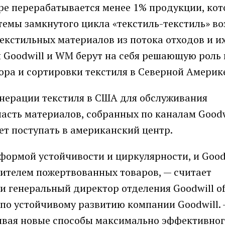
мире перерабатывается менее 1% продукции, кот
темы замкнутого цикла «текстиль-текстиль» в
екстильных материалов из потока отходов и и
 Goodwill и WM берут на себя решающую роль 
ора и сортировки текстиля в Северной Америке
енерации текстиля в США для обслуживания
часть материалов, собранных по каналам Good
ет поступать в американский центр.
формой устойчивости и циркулярности, и Good
дителем пожертвованных товаров, — считает
 и генеральный директор отделения Goodwill of
 по устойчивому развитию компании Goodwill.
ывая новые способы максимально эффективно