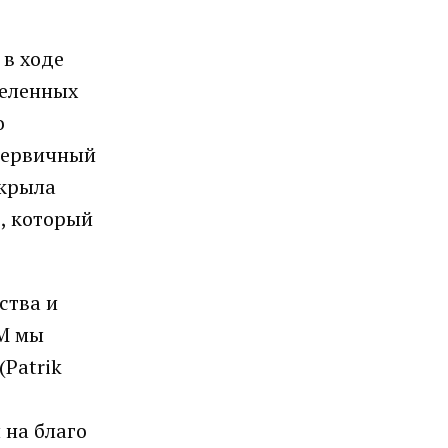
 в ходе
деленных
о
 первичный
ткрыла
, который
ства и
WM мы
Patrik
 на благо