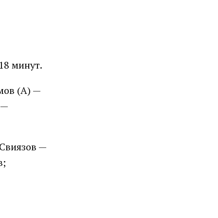
 18 минут.
мов (А) —
 —
 Свиязов —
в;