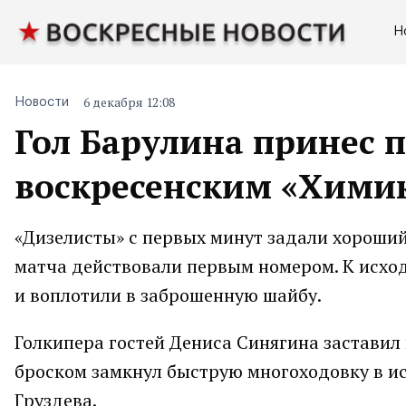
Н
6 декабря 12:08
Новости
Гол Барулина принес 
воскресенским «Хими
«Дизелисты» с первых минут задали хороший 
матча действовали первым номером. К исхо
и воплотили в заброшенную шайбу.
Голкипера гостей Дениса Синягина застави
броском замкнул быструю многоходовку в и
Груздева.