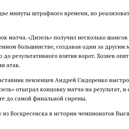
две минуты штрафного времени, но реализова
ок матча. «Дизель» получил несколько шансов 
ленном большинстве, создавая один за другим 
о до результативного взятия ворот. Хозяев опят
и атак.
аставник пензенцев Андрей Сидоренко выстр
ель» отыграл концовку матча на результат, и 
те до самой финальной сирены.
у из Воскресенска в истории чемпионатов Выс