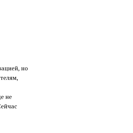
зацией, но
телям,
е не
Сейчас