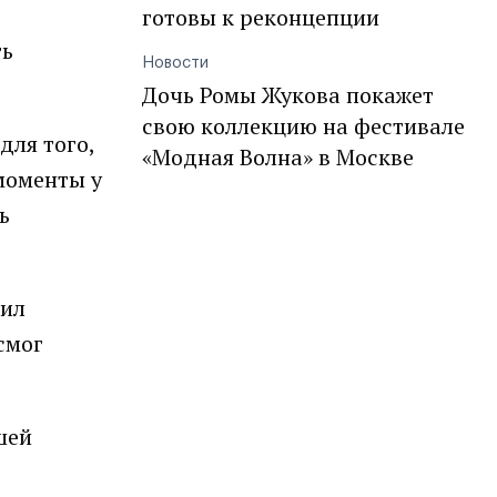
готовы к реконцепции
ть
Новости
Дочь Ромы Жукова покажет
свою коллекцию на фестивале
для того,
«Модная Волна» в Москве
моменты у
ь
оил
смог
шей