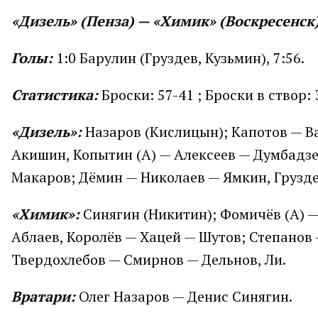
«Дизель» (Пенза) — «Химик» (Воскресенск) — 
Голы:
1:0 Барулин (Груздев, Кузьмин), 7:56.
Статистика:
Броски: 57-41 ; Броски в створ:
«Дизель»:
Назаров (Кислицын); Капотов — Ва
Акишин, Копытин (А) — Алексеев — Думбадз
Макаров; Дёмин — Николаев — Ямкин, Грузде
«Химик»:
Синягин (Никитин); Фомичёв (А) —
Аблаев, Королёв — Хацей — Шутов; Степанов
Твердохлебов — Смирнов — Дельнов, Ли.
Вратари:
Олег Назаров — Денис Синягин.