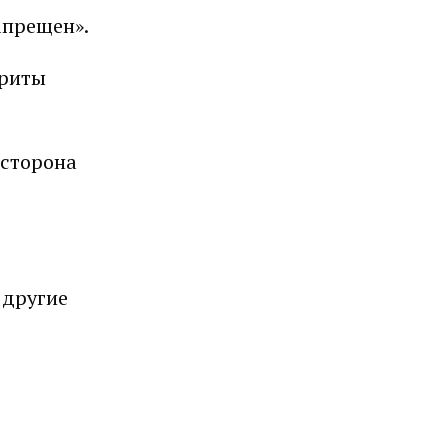
апрещен».
ариты
 сторона
 другие