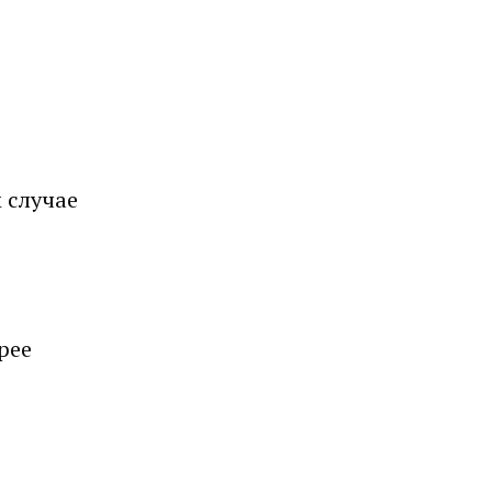
 случае
трее