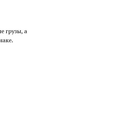
е грузы, а
наке.