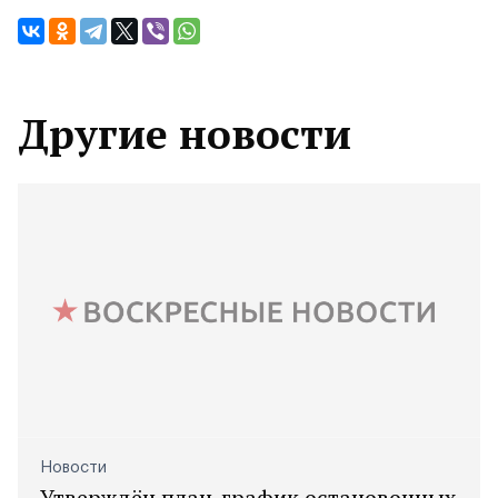
Другие новости
Новости
Утверждён план-график остановочных