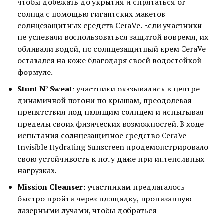
чтобы добежать до укрытия и спрятаться от
солнца с помощью гигантских макетов
солнцезащитных средств CeraVe. Если участники
не успевали воспользоваться защитой вовремя, их
обливали водой, но солнцезащитный крем CeraVe
оставался на коже благодаря своей водостойкой
формуле.
Stunt N’ Sweat:
участники оказывались в центре
динамичной погони по крышам, преодолевая
препятствия под палящим солнцем и испытывая
пределы своих физических возможностей. В ходе
испытания солнцезащитное средство CeraVe
Invisible Hydrating Sunscreen продемонстрировало
свою устойчивость к поту даже при интенсивных
нагрузках.
Mission Cleanser:
участникам предлагалось
быстро пройти через площадку, пронизанную
лазерными лучами, чтобы добраться