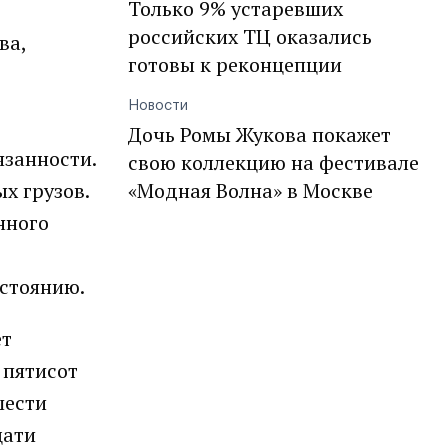
Только 9% устаревших
российских ТЦ оказались
ва,
готовы к реконцепции
Новости
Дочь Ромы Жукова покажет
язанности.
свою коллекцию на фестивале
х грузов.
«Модная Волна» в Москве
нного
остоянию.
ет
 пятисот
шести
цати