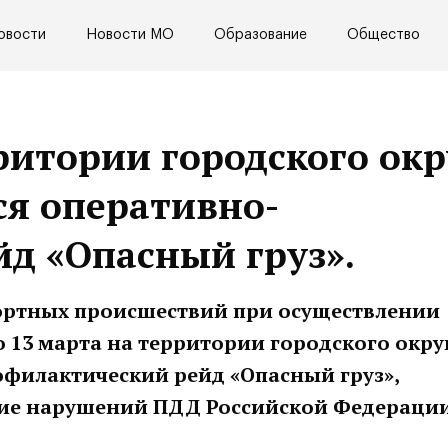
овости
Новости МО
Образование
Общество
рритории городского окр
ся оперативно-
д «Опасный груз».
ортных происшествий при осуществлении
по 13 марта на территории городского окру
офилактический рейд «Опасный груз»,
ние нарушений ПДД Российской Федерации