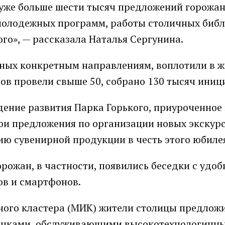
 уже больше шести тысяч предложений горожан
 молодежных программ, работы столичных библ
го», — рассказала Наталья Сергунина.
нных конкретным направлениям, воплотили в ж
ктов провели свыше 50, собрано 130 тысяч иниц
ение развития Парка Горького, приуроченное к
вои предложения по организации новых экскурс
ию сувенирной продукции в честь этого юбиле
орожан, в частности, появились беседки с удо
ов и смартфонов.
ного кластера (МИК) жители столицы предлож
банками, обслуживающими высокотехнологичн