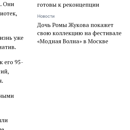
. Они
готовы к реконцепции
иотек,
Новости
Дочь Ромы Жукова покажет
свою коллекцию на фестивале
изнь уже
«Модная Волна» в Москве
иатив.
 его 95-
ий,
я.
бными
или
ые