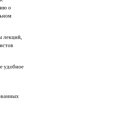
цию о
льном
ы лекций,
истов
е удобное
ованных