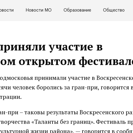
овости
Новости МО
Образование
Общество
 приняли участие в
ном открытом фестивал
Подмосковья принимали участие в Воскресенс
ячи человек боролись за гран-при, говорится 
трации.
ан-при – таковы результаты Воскресенского р
творчества «Таланты без границ». Фестиваль п
культурной жизни района», — говорится в сооб