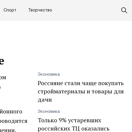
Спорт
Творчество
е
Экономика
ком
Россияне стали чаще покупать
в
стройматериалы и товары для
дачи
айонного
Экономика
Только 9% устаревших
роводится
российских ТЦ оказались
щении.