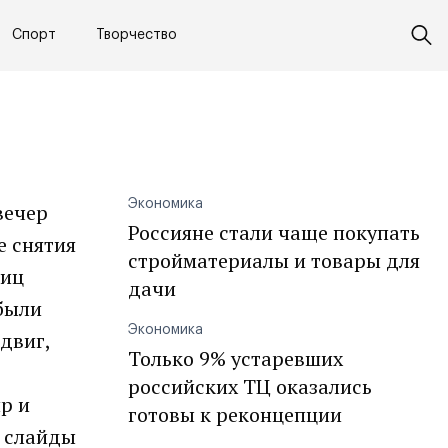
Спорт
Творчество
Экономика
вечер
Россияне стали чаще покупать
е снятия
стройматериалы и товары для
ниц
дачи
 были
Экономика
двиг,
Только 9% устаревших
российских ТЦ оказались
р и
готовы к реконцепции
ы слайды