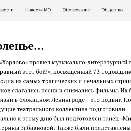
овости
Новости МО
Образование
Общество
оленье…
К «Хорлово» прошел музыкально-литературный 
еравный этот бой!», посвященный 73-годовщин
одна из самых трагических и печальных стра
ков слагались песни и снимались фильмы. Их
изни в блокадном Ленинграде – это подвиг. По
дущие театрального коллектива подготовили
ально к этому дню был подготовлен танец «Ми
терины Забавновой! Также были представлен