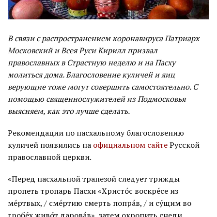
В связи с распространением коронавируса Патриарх
Московский и Всея Руси Кирилл призвал
православных в Страстную неделю и на Пасху
молиться дома. Благословение куличей и яиц
верующие тоже могут совершить самостоятельно. С
помощью священнослужителей из Подмосковья
выясняем, как это лучше сделать.
Рекомендации по пасхальному благословению
куличей появились на
официальном сайте
Русской
православной церкви.
«Перед пасхальной трапезой следует трижды
пропеть тропарь Пасхи «Христо́с воскре́се из
ме́ртвых, / сме́ртию смерть попра́в, / и су́щим во
гробе́х живо́т дарова́в», затем окропить снеди