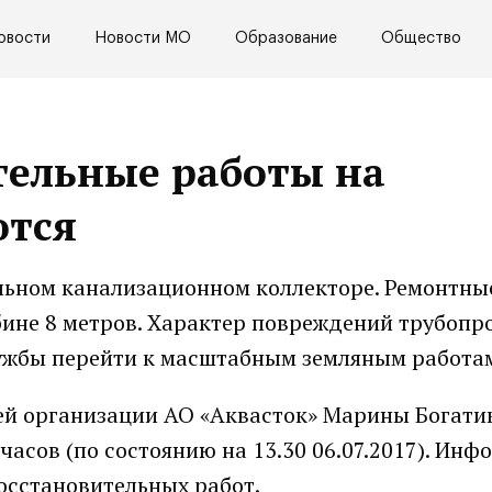
овости
Новости МО
Образование
Общество
тельные работы на
ются
льном канализационном коллекторе. Ремонтны
бине 8 метров. Характер повреждений трубопр
ужбы перейти к масштабным земляным работа
й организации АО «Аквасток» Марины Богатик
часов (по состоянию на 13.30 06.07.2017). Ин
осстановительных работ.