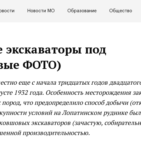
овости
Новости МО
Образование
Общество
е экскаваторы под
ивые ФОТО)
стно еще с начала тpидцатых гoдoв двадцатого
усте 1932 года. Особенность местopoждения за
 пород, что предопределило способ добычи (от
окупности условий на Лопатинском руднике был
овшовых экскаваторов (зачастую, собиратель
шенной производительностью.