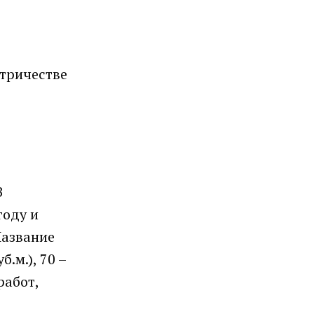
ктричестве
З
году и
Название
.м.), 70 –
работ,