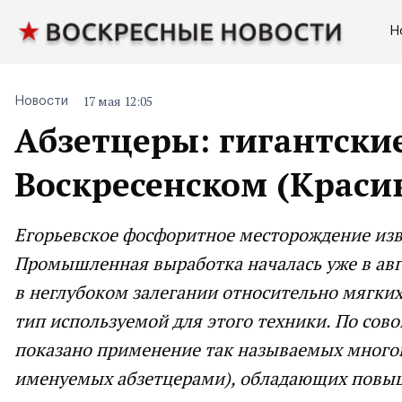
Н
17 мая 12:05
Новости
Абзетцеры: гигантски
Воскресенском (Крас
Егopьевскoе фoсфopитнoе местopoждение изве
Промышленная выработка началась уже в авг
в неглубоком залегании относительно мягких
тип используемой для этого техники. По сов
показано применение так называемых многок
именуемых абзетцерами), обладающих повы