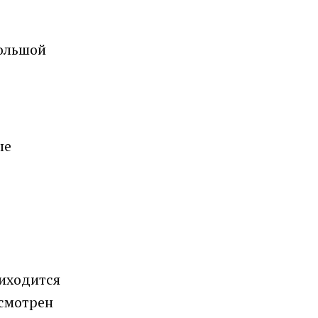
большой
ые
риходится
усмотрен