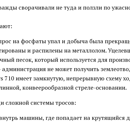
важды сворачивали не туда и ползли по ужасн
ают:
рос на фосфаты упал и добыча была прекраще
нтированы и распилены на металлолом. Уцелев
чный песок, который используется для произв
— администрация не может получить землеотво
s 710 имеет замкнутую, непрерывную схему х
длинной, конвеерообразной стреле-основании.
и сложной системы тросов:
внутрь машины, где попадает на крутящийся д