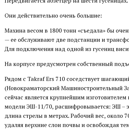
Передвигается абзетцер на шести гусеницах. 
Они действительно очень большие:
Махина весом в 1800 тонн «съедала» бы очен
— ее обслуживают две подстанции и трансфор
Для подключения над одной из гусениц виси
На корпусе предусмотрен собственный подъем
Рядом с Takraf Ers 710 соседствует шагающ
(Новокраматорский Машиностроительный Заво
сейчас является крупнейшим изготовителем
модели ЭШ-11/70, расшифровывается: ЭШ – эл
длина стрелы в метрах. Рабочий вес, около 
удаляя верхние слои почвы и освобождая те