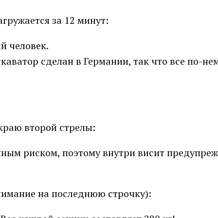
агружается за 12 минут:
й человек.
каватор сделан в Германии, так что все по-не
краю второй стрелы:
енным риском, поэтому внутри висит предупр
нимание на последнюю строчку):