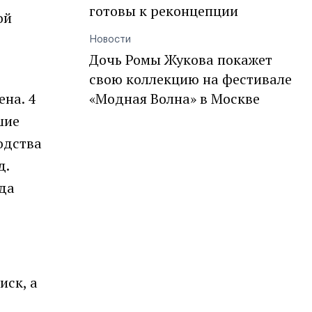
готовы к реконцепции
ой
Новости
Дочь Ромы Жукова покажет
свою коллекцию на фестивале
на. 4
«Модная Волна» в Москве
шие
одства
д.
ода
иск, а