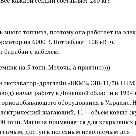
Вес каждой секции составляет 280 кг!
ь много топлива, поэтому она работает на эле
матор на 6000 В. Потребляет 108 кВтч.
т барабан с кабелем:
ник на 5 тонн. Мелочь, а приятно))))
ий экскаватор-драглайн «НКМЗ» ЭШ-11/70. НКМ
д) начал работу в Донецкой области в 1934 
 горнодобывающего оборудования в Украине. 
ектрический шагающий, 11 — обьем ковша (куб
700 тонн. Машина применяется для вскрышных 
м самым, доступ к полезным ископаемым для