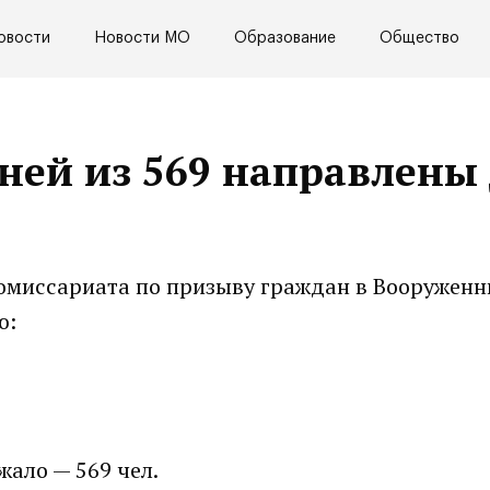
овости
Новости МО
Образование
Общество
рней из 569 направлены
комиссариата по призыву граждан в Вооружен
ю:
ало — 569 чел.