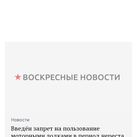
Новости
Введён запрет на пользование
моторными лодками в период нереста