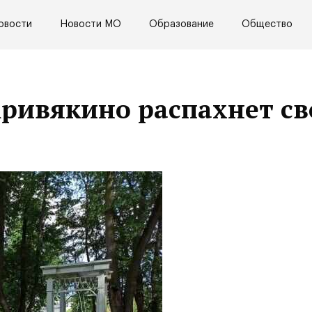
овости
Новости МО
Образование
Общество
Кривякино распахнет с